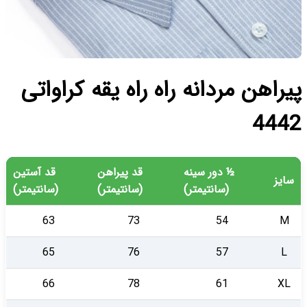
راهن مردانه راه راه یقه کراواتی
444
½ دور سینه
قد پیراهن
قد آستین
ایز
(سانتیمتر)
(سانتیمتر)
(سانتیمتر)
63
73
54
M
65
76
57
L
66
78
61
XL