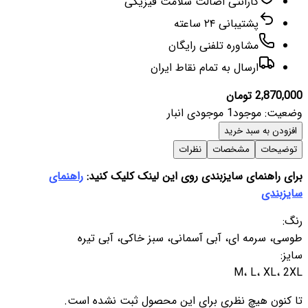
گارانتی اصالت سلامت فیزیکی
پشتیبانی ۲۴ ساعته
مشاوره تلفنی رایگان
ارسال به تمام نقاط ایران
2,870,
تومان
عیت
:
موجود
1
موجودی انبار
زودن به سبد خرید
ضیحات
مشخصات
نظرات
ی راهنمای سایزبندی روی این لینک کلیک کنید:
راهنمای
زبندی
گ
:
ی، سرمه ای، آبی آسمانی، سبز خاکی، آبی تیره
ز
:
M، L، XL، 
کنون هیچ نظری برای این محصول ثبت نشده است.