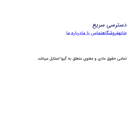
ترسی سریع
ه
فروشگاه
تماس با ما
درباره ما
پشتیبانی
💬
●
آنلاین — پاسخ فوری
می حقوق مادی و معنوی متعلق به گیوا استایل میباشد.