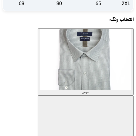
68
80
65
2X
خاب
رنگ
:
طوسی