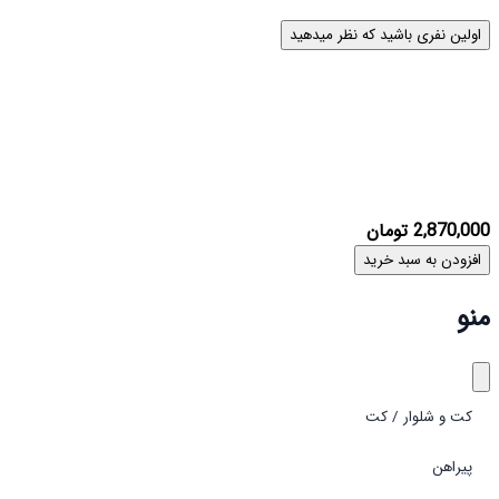
لین نفری باشید که نظر میدهید
2,870,
تومان
زودن به سبد خرید
و
کت و شلوار / کت
پیراهن